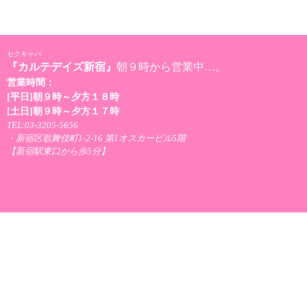
セクキャバ
『カルテデイズ新宿』
朝９時から営業中…。
営業時間：
[平日]朝９時～夕方１８時
[土日]朝９時～夕方１７時
TEL:03-3205-5656
・新宿区歌舞伎町1-2-16 第1オスカービル5階
【新宿駅東口から歩5分】