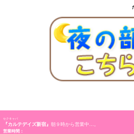
セクキャバ
『カルテデイズ新宿』
朝９時から営業中…。
営業時間：