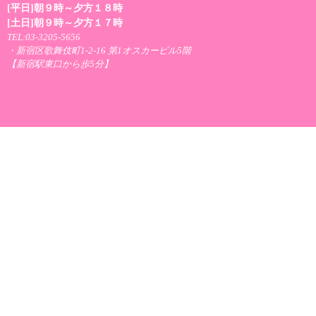
[平日]朝９時～夕方１８時
[土日]朝９時～夕方１７時
TEL:03-3205-5656
・新宿区歌舞伎町1-2-16 第1オスカービル5階
【新宿駅東口から歩5分】