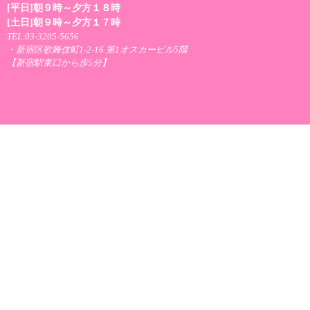
[平日]朝９時～夕方１８時
[土日]朝９時～夕方１７時
TEL:03-3205-5656
・新宿区歌舞伎町1-2-16 第1オスカービル5階
【新宿駅東口から歩5分】