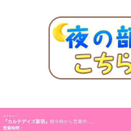
セクキャバ
『カルテデイズ新宿』
朝９時から営業中…。
営業時間：