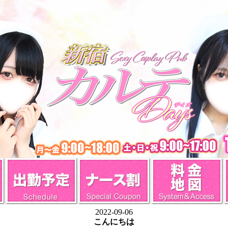
2022-09-06
こんにちは