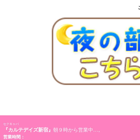
セクキャバ
『カルテデイズ新宿』
朝９時から営業中…。
営業時間：