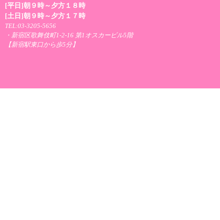
[平日]朝９時～夕方１８時
[土日]朝９時～夕方１７時
TEL:03-3205-5656
・新宿区歌舞伎町1-2-16 第1オスカービル5階
【新宿駅東口から歩5分】