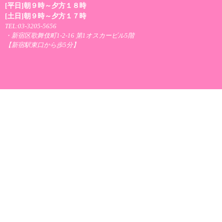
[平日]朝９時～夕方１８時
[土日]朝９時～夕方１７時
TEL:03-3205-5656
・新宿区歌舞伎町1-2-16 第1オスカービル5階
【新宿駅東口から歩5分】