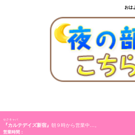
おは
セクキャバ
『カルテデイズ新宿』
朝９時から営業中…。
営業時間：