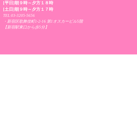
[平日]朝９時～夕方１８時
[土日]朝９時～夕方１７時
TEL:03-3205-5656
・新宿区歌舞伎町1-2-16 第1オスカービル5階
【新宿駅東口から歩5分】