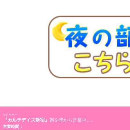
セクキャバ
『カルテデイズ新宿』
朝９時から営業中…。
営業時間：