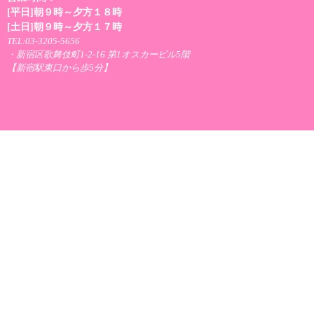
[平日]朝９時～夕方１８時
[土日]朝９時～夕方１７時
TEL:03-3205-5656
・新宿区歌舞伎町1-2-16 第1オスカービル5階
【新宿駅東口から歩5分】