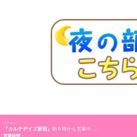
セクキャバ
『カルテデイズ新宿』
朝９時から営業中…。
営業時間：